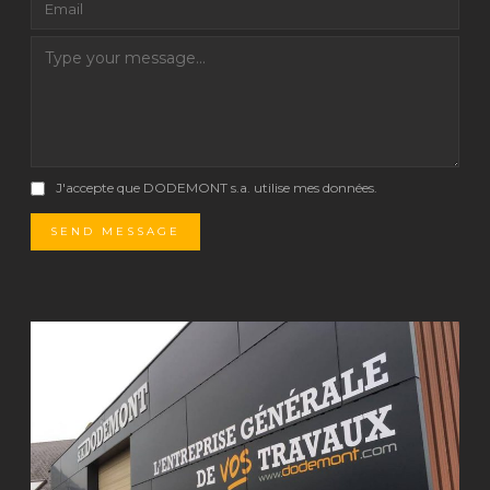
J'accepte que DODEMONT s.a. utilise mes données.
SEND MESSAGE