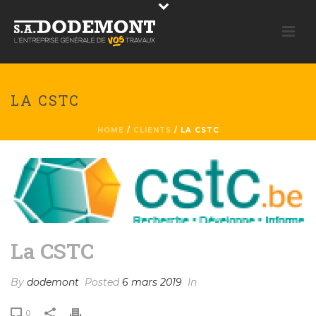
LA CSTC
HOME
/
CLIENTS
/ LA CSTC
La CSTC
By
dodemont
Posted
6 mars 2019
In
0