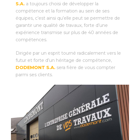
S.A.
a toujours choisi de développer la
compétence et la formation au sein de ses
équipes, c’est ainsi qu’elle peut se permettre de
garantir une qualité de travaux, forte d’une
expérience transmise sur plus de 40 années de
compétences.
Dirigée par un esprit tourné radicalement vers le
futur et forte d’un héritage de compétence,
DODEMONT S.A.
sera fière de vous compter
parmi ses clients.