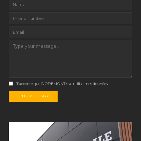
J'accepte que DODEMONT s.a. utilise mes données.
SEND MESSAGE