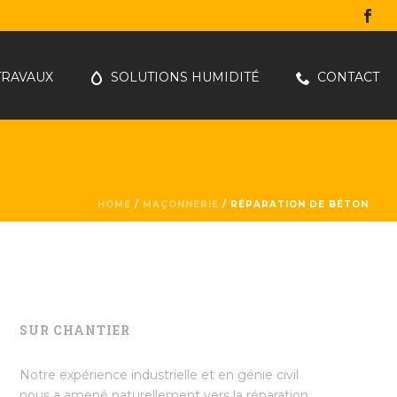
TRAVAUX
SOLUTIONS HUMIDITÉ
CONTACT
HOME
/
MAÇONNERIE
/
RÉPARATION DE BÉTON
SUR CHANTIER
Notre expérience industrielle et en génie civil
nous a amené naturellement vers la réparation